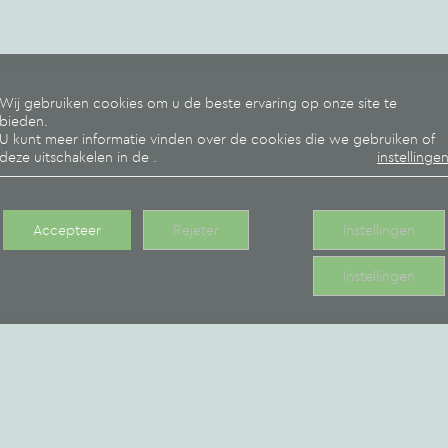
En kom een eindje verder
de Hospices de Be
het paleis van de 
Wij gebruiken cookies om u de beste ervaring op onze site te
bieden.
het regionale natu
U kunt meer informatie vinden over de cookies die we gebruiken of
deze uitschakelen in de
.
instellinge
Accepteer
Rejeter
Instellingen
Instellingen
dek de activiteiten en onze huuraccommoda